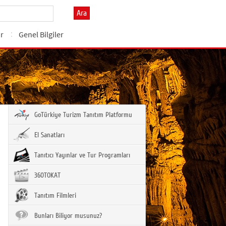
Ara
ar
Genel Bilgiler
GoTürkiye Turizm Tanıtım Platformu
El Sanatları
Tanıtıcı Yayınlar ve Tur Programları
360TOKAT
Tanıtım Filmleri
Bunları Biliyor musunuz?