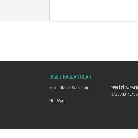
DİĞER BAĞLANTILAR
Kamu Hizmet Standardı
YERLİ FİLM YAPI
BAŞVURU KLAVUZ
Site Ağacı