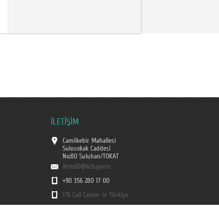
İLETİŞİM
Camiikebir Mahallesi
Sulusokak Caddesi
No:80 Suluhan/TOKAT
iktm60@ktb.gov.tr
+90 356 280 17 00
176 Call Center in Türkiye