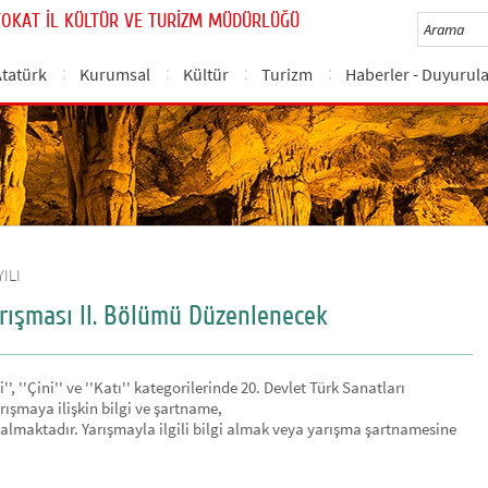
TOKAT İL KÜLTÜR VE TURİZM MÜDÜRLÜĞÜ
Atatürk
Kurumsal
Kültür
Turizm
Haberler - Duyurul
YILI
arışması II. Bölümü Düzenlenecek
', ''Çini'' ve ''Katı'' kategorilerinde 20. Devlet Türk Sanatları
ışmaya ilişkin bilgi ve şartname,
almaktadır. Yarışmayla ilgili bilgi almak veya yarışma şartnamesine