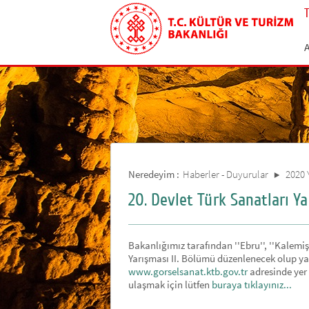
Neredeyim :
Haberler - Duyurular
2020 
20. Devlet Türk Sanatları Y
Bakanlığımız tarafından ''Ebru'', ''Kalemişi'
Yarışması II. Bölümü düzenlenecek olup yar
www.gorselsanat.ktb.gov.tr
adresinde yer 
ulaşmak için lütfen
buraya tıklayınız...