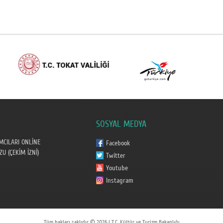
SOSYAL MEDYA
MCILARI ONLİNE
Facebook
U (ÇEKİM İZNİ)
Twitter
Youtube
Instagram
Tüm hakları saklıdır © 2026 | T.C. Kültür ve Turizm Bakanlığı