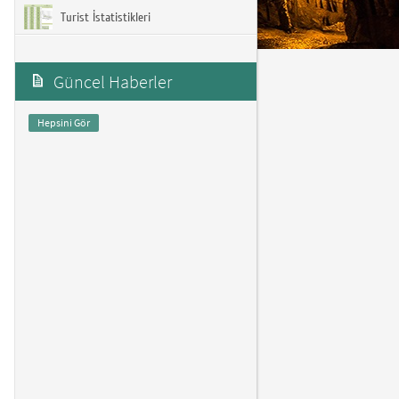
Turist İstatistikleri
Güncel Haberler
Hepsini Gör