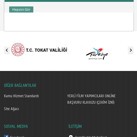
Hepsini Gör
DİĞER BAĞLANTILAR
Kamu Hizmet Standardı
YERLİ FİLM YAPIMCILARI ONLİNE
BAŞVURU KLAVUZU (ÇEKİM İZNİ)
Site Ağacı
SOSYAL MEDYA
İLETİŞİM